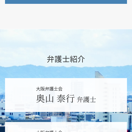
民事事件 示談
退職勧奨 されたら
相続放棄とは
民事事件 弁護士 役割
訴訟 賠償金
大阪市 遺言 弁護士
相続 争い
個人再生 弁護士
労働問題 相談
大阪市 不当解雇
遺言 争い
交通事故 弁護士特約
労働問題 パワハラ 弁護士
東大阪市 相続調査
遺言 調査
民事事件 種類
不当解雇 裁判
堺市 未払い残業代請求
相続人以外 遺産
民事事件 流れ
不当解雇 弁護士
大阪市 未払い残業代請求
相続人 認知症
損害賠償請求 慰謝料
労働問題 会社側 弁護士
堺市 相続調査
遺産分割 調停 不成立
債権回収 調査
労働問題 弁護士
吹田市 遺産分割
弁護士紹介
相続人以外 贈与
債権回収 調停
不当解雇 賠償金
東大阪市 雇い止め
相続 代理人
交通事故 当て逃げ
未払い残業代 請求
堺市 遺言 弁護士
相続 調停
個人再生 流れ
労働問題 いじめ
吹田市 相続放棄
限定承認 弁護士
任意整理 弁護士
大阪市 訴訟
相続 どこまで
大阪弁護士会
民事事件 訴訟 時効
吹田市 パワハラ 相談
遺言 弁護士
奥山 泰行
交通事故 弁護士
弁護士
東大阪市 遺言 弁護士
限定承認とは
交通事故慰謝料 弁護士
東大阪市 遺産分割
交通事故 罰金
吹田市 遺言 弁護士
離婚問題 相談
吹田市 不当解雇
損害賠償請求 できない
東大阪市 未払い残業代請求