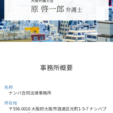
大阪弁護士会
堺市 パワハラ 相談
原 啓一郎
弁護士
堺市 労働問題
吹田市 雇い止め
事務所概要
名称
ナンバ合同法律事務所
所在地
〒556-0016 大阪府大阪市浪速区元町1-5-7 ナンバプ