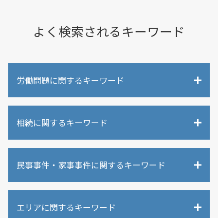
よく検索されるキーワード
労働問題に関するキーワード
労働問題 退職勧告
相続に関するキーワード
労働問題 解決方法
有給休暇 申請
労働問題
相続 誰に相談
未払い残業代請求 解雇
民事事件・家事事件に関するキーワード
相続調査 弁護士費用
労働問題 女性
遺留分侵害額請求 時効
労働問題 刑事訴訟
相続 弁護士
離婚問題 モラハラ
労働問題 コロナ
相続 代行
エリアに関するキーワード
損害賠償請求 弁護士
過労死 労働時間
相続調査 裁判所