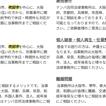
薬物事件
阪市、
吹田市
を中心に、大阪
ナンバ合同法律事務所は、大阪
お住いの方から、刑事事件に関
府、京都府、兵庫県、奈良県、
事前予約で休日・時間外も対応が
するご相談を承っております。
気軽に当事務所までご相談くだ
可能となっておりますので、お
さい。ご依頼者様のご意見に沿った
個人破産・個人再生・任意
阪市、
吹田市
を中心に、大阪
借金でお困りの方は、弁護士に
お住いの方から、刑事事件に関
なります。当事務所は大阪市、
事前予約で休日・時間外も対応が
兵庫、奈良、和歌山の皆様に離
気軽に当事務所までご相談くだ
件、法人、成年後見など様々な
法律事務所にご相談ください。
離婚問題
相談するメリットです。 当事
当事務所は大阪市、堺市、東
に大阪、京都、兵庫、奈良、和
良、和歌山の皆様に離婚、交通
題、外国人事件、法人、成年後
成年後見など様々なご相談を承
際はナンバ合同法律事務所にご相
にご相談ください。