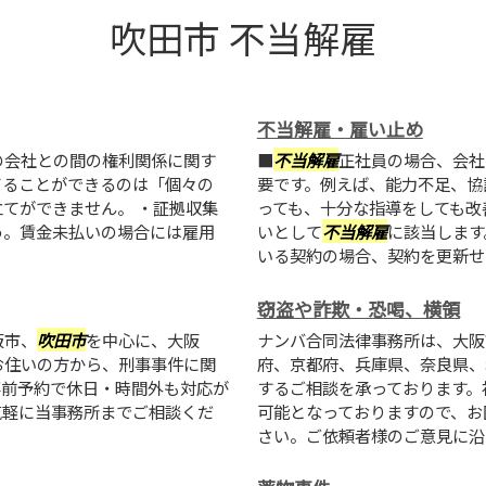
吹田市 不当解雇
不当解雇・雇い止め
の会社との間の権利関係に関す
■
不当解雇
正社員の場合、会社
てることができるのは「個々の
要です。例えば、能力不足、協
てができません。 ・証拠収集
っても、十分な指導をしても改
う。賃金未払いの場合には雇用
いとして
不当解雇
に該当します
いる契約の場合、契約を更新せず.
窃盗や詐欺・恐喝、横領
阪市、
吹田市
を中心に、大阪
ナンバ合同法律事務所は、大阪
お住いの方から、刑事事件に関
府、京都府、兵庫県、奈良県、
事前予約で休日・時間外も対応が
するご相談を承っております。
気軽に当事務所までご相談くだ
可能となっておりますので、お
さい。ご依頼者様のご意見に沿った