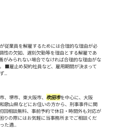
が従業員を解雇するためには合理的な理由が必
調性の欠如、遅刻欠勤等を理由とする解雇であ
善がみられない場合でなければ合理的な理由がな
。 ■雇止め契約社員など、雇用期間が決まって
..
市、堺市、東大阪市、
吹田市
を中心に、大阪
和歌山県などにお住いの方から、刑事事件に関
初回相談無料、事前予約で休日・時間外も対応が
困りの際にはお気軽に当事務所までご相談くだ
適...