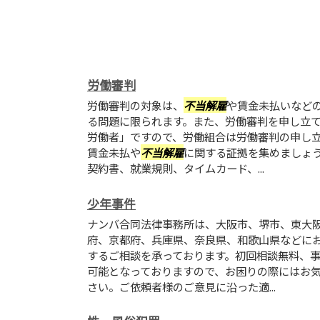
労働審判
労働審判の対象は、
不当解雇
や賃金未払いなど
る問題に限られます。また、労働審判を申し立
労働者」ですので、労働組合は労働審判の申し立
賃金未払や
不当解雇
に関する証拠を集めましょ
契約書、就業規則、タイムカード、...
少年事件
ナンバ合同法律事務所は、大阪市、堺市、東大
府、京都府、兵庫県、奈良県、和歌山県などに
するご相談を承っております。初回相談無料、
可能となっておりますので、お困りの際にはお
さい。ご依頼者様のご意見に沿った適...