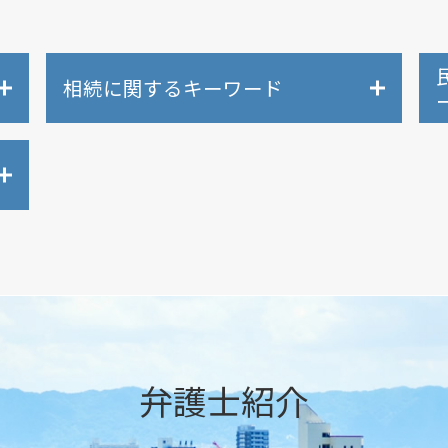
相続に関するキーワード
相続放棄 空き家
相続 争い
相続 調停
相続 代理人
相続 代行
限定承認 弁護士 相談
遺言 弁護士
相続 どこまで
相続人 認知症
相続放棄 代襲相続
弁護士紹介
相続 弁護士
相続放棄 できない