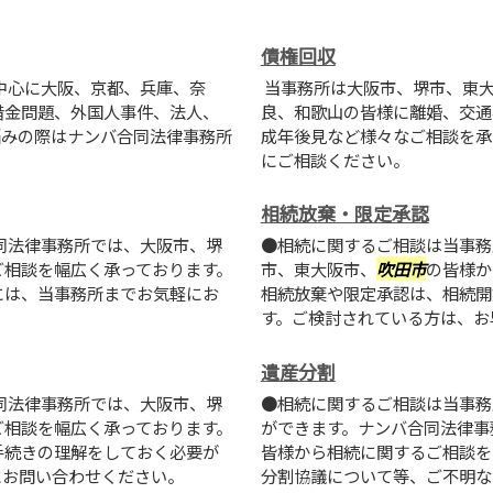
債権回収
中心に大阪、京都、兵庫、奈
当事務所は大阪市、堺市、東
借金問題、外国人事件、法人、
良、和歌山の皆様に離婚、交通
悩みの際はナンバ合同法律事務所
成年後見など様々なご相談を承
にご相談ください。
相続放棄・限定承認
同法律事務所では、大阪市、堺
●相続に関するご相談は当事務
ご相談を幅広く承っております。
市、東大阪市、
吹田市
の皆様か
には、当事務所までお気軽にお
相続放棄や限定承認は、相続開
す。ご検討されている方は、お
遺産分割
同法律事務所では、大阪市、堺
●相続に関するご相談は当事務
ご相談を幅広く承っております。
ができます。ナンバ合同法律事
手続きの理解をしておく必要が
皆様から相続に関するご相談を
にお問い合わせください。
分割協議について等、ご不明な