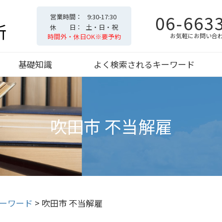
06-663
営業時間
9:30-17:30
休 日
土・日・祝
お気軽にお問い合
時間外・休日OK※要予約
基礎知識
よく検索されるキーワード
吹田市 不当解雇
ーワード
>
吹田市 不当解雇