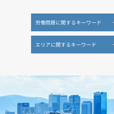
労働問題に関するキーワード
労働問題 非正規雇用
エリアに関するキーワード
労働問題 誰に相談
労働問題 パート
労働問題 法律事務所
大阪市 相続放棄
労働問題 女性
吹田市 遺言 弁護士
労働問題 相談先
堺市 遺言 弁護士
労働問題 相談
吹田市 未払い残業代請求
訴訟 弁護士
東大阪市 未払い残業代請求
労働問題 経営者側 弁護士
堺市 セクハラ 相談
労働問題 コロナ
東大阪市 遺産分割
労働問題 法律
大阪市 遺言 弁護士
不当解雇 賃金請求
堺市 未払い残業代請求