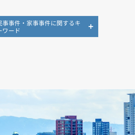
民事事件・家事事件に関するキ
ーワード
債権回収 時効
離婚問題 モラハラ
損害賠償請求 法律
交通事故 弁護士特約
任意整理 弁護士
債権回収 弁護士
不貞行為 慰謝料
個人再生 流れ
民事事件 弁護士
離婚問題 弁護士
個人再生 弁護士
民事事件 弁護士 相談料