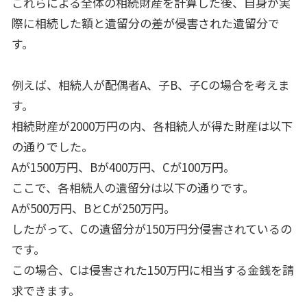
これらによる全体の相続財産を計算した後、自身が実
際に相続した額と遺留分の差が侵害された遺留分で
す。
例えば、相続人が配偶者
A
、子
B
、子
C
の場合を考えま
す。
相続財産が
2000
万円の内、各相続人が得た財産は以下
の通りでした。
A
が
1500
万円、
B
が
400
万円、
C
が
100
万円。
ここで、各相続人の遺留分は以下の通りです。
A
が
500
万円、
B
と
C
が
250
万円。
したがって、
C
の遺留分が
150
万円分侵害されているの
です。
この場合、
C
は侵害された
150
万円に相当する金銭を請
求できます。