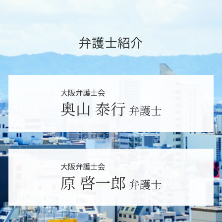
大阪市 雇い止め
相続放棄 代襲相続
交通事故 物損事故
未払い残業代請求 解雇
東大阪市 相続調査
遺言 調査
個人再生 弁護士
不当解雇 調停
大阪市 相続放棄
相続放棄 できない
民事事件 弁護士 役割
不当解雇 弁護士
東大阪市 パワハラ 相談
弁護士紹介
相続人以外 相続
損害賠償請求 放棄
職場 ハラスメント
東大阪市 遺産分割
相続人以外 生前贈与
交通事故 弁護士特約
退職 引き止め しつこい
大阪市 遺産分割
相続調査 弁護士費用
不貞行為 慰謝料
労働問題 法律事務所
堺市 不当解雇
限定承認 弁護士 相談
個人破産 法人
東大阪市 遺言 弁護士
相続調査 方法
大阪弁護士会
債権回収 調査
吹田市 雇い止め
遺言書 遺留分
奥山 泰行
交通事故 賠償金
弁護士
東大阪市 不当解雇
遺言書 公正証書 効力
損害賠償請求 弁護士
東大阪市 相続放棄
民事事件 流れ
東大阪市 雇い止め
債権回収 調停
大阪市 不当解雇
離婚問題 弁護士
大阪市 遺言 弁護士
大阪弁護士会
堺市 雇い止め
原 啓一郎
弁護士
吹田市 遺言 弁護士
東大阪市 労働問題