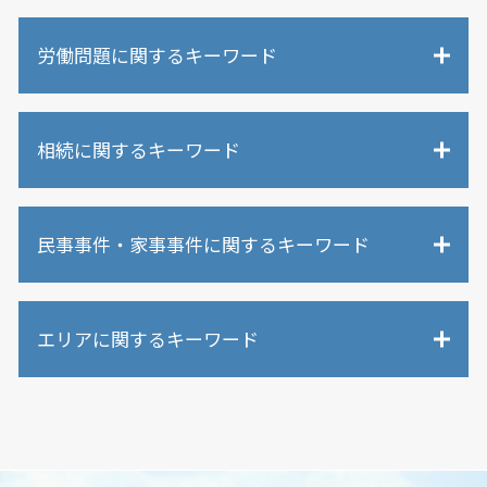
労働問題に関するキーワード
労働問題 裁判
相続に関するキーワード
労働問題 訴え
労働問題 相談先
未払い残業代 請求
相続 争い
労働問題 誰に相談
民事事件・家事事件に関するキーワード
相続調査 裁判所
労働問題 長時間労働
相続人以外 不動産
労働問題 コロナ
相続人以外 遺産
交通事故 罰金
過労死 労働時間
遺留分 時効
エリアに関するキーワード
当て逃げされた 駐車場
労働問題 会社側 弁護士
相続人 認知症
民事事件 慰謝料
退職金 未払い
遺産分割 調停 不成立
不貞行為 証拠
労働問題 刑事訴訟
大阪市 未払い残業代請求
相続 どこまで
離婚問題 モラハラ
退職勧奨 されたら
吹田市 労働問題
内縁 相続
民事事件 示談
労働問題 調停
吹田市 相続放棄
相続放棄 空き家
離婚問題 弁護士 メリット
休日出勤 拒否