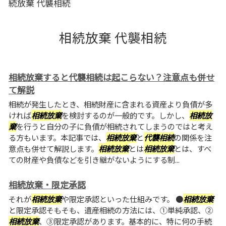
続放棄 代襲相続
相続放棄 代襲相続
相続放棄すると代襲相続は起こらない？注意点も併せ
て解説
相続が発生したとき、相続財産に含まれる資産より負債が多
ければ
相続放棄
を検討するのが一般的です。しかし、
相続放
棄
を行うと自分の子に負債が相続されてしまうのではと考え
る方もいます。本記事では、
相続放棄
と
代襲相続
の関係を注
意点も併せて解説します。
相続放棄
とは
相続放棄
とは、すべ
ての財産や負債などを引き継がないようにする制...
相続放棄・限定承認
それが
相続放棄
や限定承認といった仕組みです。 ●
相続放棄
と限定承認そもそも、遺産相続の方法には、①単純承認、②
相続放棄
、③限定承認があります。基本的に、特に何の手続