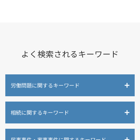
よく検索されるキーワード
労働問題に関するキーワード
職場 ハラスメント
相続に関するキーワード
未払い残業代請求 裁判
退職 引き止め しつこい
労働問題 長時間労働
相続人以外 遺産
不当解雇 弁護士
民事事件・家事事件に関するキーワード