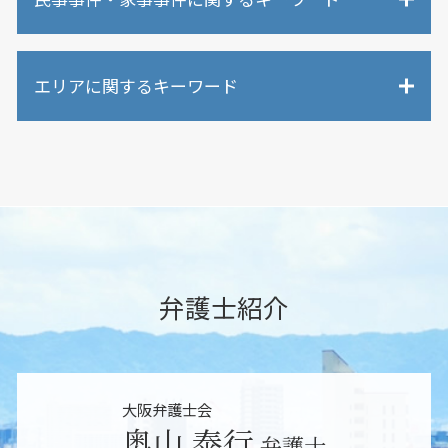
遺留分侵害額請求 時効
労働問題 経営者側 弁護士
相続 調停
労働審判 相手方 個人
遺言書 無効
交通事故 当て逃げ
退職勧奨 されたら
相続 争い
エリアに関するキーワード
交通事故 弁護士
労働問題 訴え
遺言 弁護士
損害賠償請求 慰謝料
労働問題 パワハラ 弁護士
相続人以外 生前贈与
当て逃げされた 駐車場
労働問題 いじめ
大阪市 遺産分割
遺産分割 新たな相続人
離婚問題 モラハラ
労働問題 相談先
吹田市 相続調査
遺留分とは わかりやすく
個人破産 法人
労働問題 法律
吹田市 不当解雇
遺留分 時効
民事事件 弁護士
不当解雇 賃金請求
東大阪市 遺言 弁護士
相続人 連絡 取れない
離婚問題 弁護士
休日出勤 拒否
大阪市 セクハラ 相談
相続調査 弁護士
損害賠償請求 弁護士
労働問題 刑事訴訟
東大阪市 相続調査
相続 分配
民事事件 刑事事件 違い
労働問題 裁判
大阪市 パワハラ 相談
弁護士紹介
遺産分割 調停調書
民事事件 弁護士 相談料
労働問題 法律事務所
東大阪市 未払い残業代請求
限定承認 弁護士 相談
交通事故 弁護士特約
労働問題 非正規雇用
大阪市 不当解雇
相続調査 弁護士費用
損害賠償請求 できない
労働問題 会社側 弁護士
東大阪市 労働問題
相続 弁護士
不貞行為 慰謝料
吹田市 遺言 弁護士
相続 どこまで
大阪弁護士会
債権回収 調停
大阪市 相続放棄
相続 誰に相談
奥山 泰行
交通事故 賠償金
弁護士