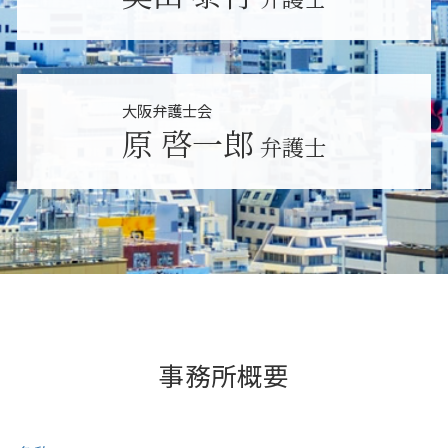
吹田市 未払い残業代請求
相続人 認知症
民事事件 種類
大阪市 労働問題
損害賠償請求 法律
東大阪市 パワハラ 相談
個人再生 弁護士
大阪市 訴訟
民事事件 示談
吹田市 雇い止め
大阪弁護士会
東大阪市 相続放棄
原 啓一郎
弁護士
大阪市 相続調査
堺市 雇い止め
事務所概要