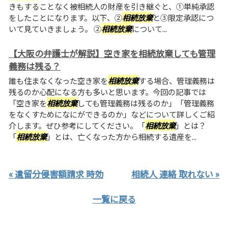
きもすることなく被相続人の財産を引き継ぐと、①単純承認
をしたことになります。以下、②
相続放棄
と③限定承認につ
いて見ていきましょう。 ②
相続放棄
について...
【大阪の弁護士が解説】空き家を相続放棄しても管理
義務は残る？
誰も住まなくなった空き家を
相続放棄
する場合、管理義務は
残るのか心配になる方も多いと思います。今回の記事では
「空き家を
相続放棄
しても管理義務は残るのか」「管理義務
をなくすためになにができるのか」などについて詳しくご紹
介します。ぜひ参考にしてください。「
相続放棄
」とは？
「
相続放棄
」とは、亡くなった方から相続する遺産を...
« 遺留分侵害額請求 時効
相続人 連絡 取れない »
一覧に戻る