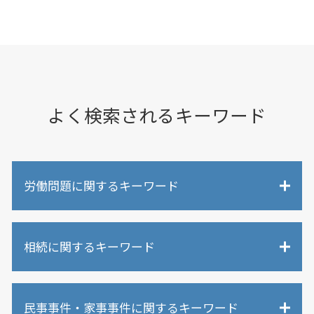
よく検索されるキーワード
労働問題に関するキーワード
労働問題
相続に関するキーワード
労働問題 調停
労働問題 解決方法
不当解雇 調停
相続 争い
退職 引き止め しつこい
民事事件・家事事件に関するキーワード
相続人以外 相続