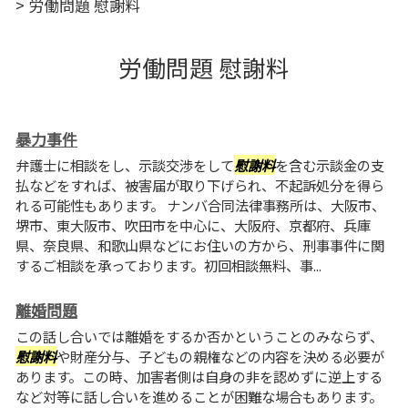
>
労働問題 慰謝料
労働問題 慰謝料
暴力事件
弁護士に相談をし、示談交渉をして
慰謝料
を含む示談金の支
払などをすれば、被害届が取り下げられ、不起訴処分を得ら
れる可能性もあります。 ナンバ合同法律事務所は、大阪市、
堺市、東大阪市、吹田市を中心に、大阪府、京都府、兵庫
県、奈良県、和歌山県などにお住いの方から、刑事事件に関
するご相談を承っております。初回相談無料、事...
離婚問題
この話し合いでは離婚をするか否かということのみならず、
慰謝料
や財産分与、子どもの親権などの内容を決める必要が
あります。この時、加害者側は自身の非を認めずに逆上する
など対等に話し合いを進めることが困難な場合もあります。