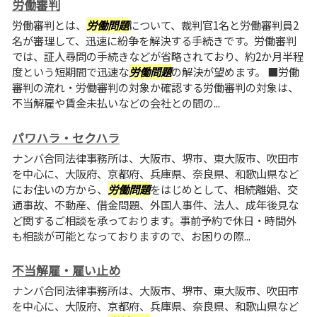
労働審判
労働審判とは、
労働問題
について、裁判官1名と労働審判員2
名が審理して、迅速に紛争を解決する手続きです。労働審判
では、証人尋問の手続きなどが省略されており、約2か月半程
度という短期間で迅速な
労働問題
の解決が望めます。 ■労働
審判の流れ・労働審判の対象か確認する労働審判の対象は、
不当解雇や賃金未払いなどの会社との間の...
パワハラ・セクハラ
ナンバ合同法律事務所は、大阪市、堺市、東大阪市、吹田市
を中心に、大阪府、京都府、兵庫県、奈良県、和歌山県など
にお住いの方から、
労働問題
をはじめとして、相続離婚、交
通事故、不動産、借金問題、外国人事件、法人、成年後見な
ど関するご相談を承っております。事前予約で休日・時間外
も相談が可能となっておりますので、お困りの際...
不当解雇・雇い止め
ナンバ合同法律事務所は、大阪市、堺市、東大阪市、吹田市
を中心に、大阪府、京都府、兵庫県、奈良県、和歌山県など