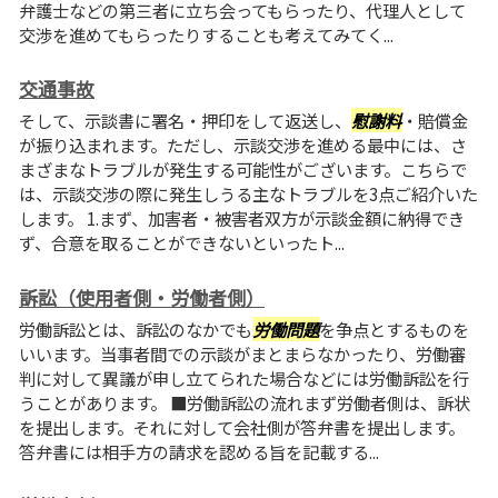
弁護士などの第三者に立ち会ってもらったり、代理人として
交渉を進めてもらったりすることも考えてみてく...
交通事故
そして、示談書に署名・押印をして返送し、
慰謝料
・賠償金
が振り込まれます。ただし、示談交渉を進める最中には、さ
まざまなトラブルが発生する可能性がございます。こちらで
は、示談交渉の際に発生しうる主なトラブルを3点ご紹介いた
します。 1.まず、加害者・被害者双方が示談金額に納得でき
ず、合意を取ることができないといったト...
訴訟（使用者側・労働者側）
労働訴訟とは、訴訟のなかでも
労働問題
を争点とするものを
いいます。当事者間での示談がまとまらなかったり、労働審
判に対して異議が申し立てられた場合などには労働訴訟を行
うことがあります。 ■労働訴訟の流れまず労働者側は、訴状
を提出します。それに対して会社側が答弁書を提出します。
答弁書には相手方の請求を認める旨を記載する...