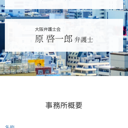
個人破産 法人
堺市 遺産分割
交通事故 弁護士特約
東大阪市 労働問題
個人再生 流れ
吹田市 労働問題
民事事件 弁護士 役割
東大阪市 不当解雇
大阪弁護士会
吹田市 セクハラ 相談
原 啓一郎
弁護士
堺市 不当解雇
吹田市 パワハラ 相談
事務所概要
名称