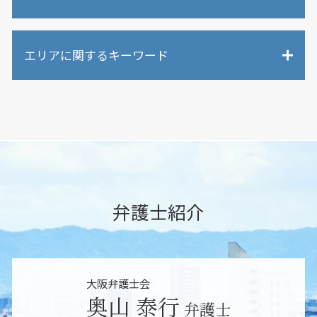
不当解雇 慰謝料
遺言書 公正証書 効力
労働問題 いじめ
相続人 認知症
交通事故 罰金
労働問題 裁判
遺言書 遺留分
エリアに関するキーワード
民事事件 慰謝料
労働問題 相談先
相続人以外 遺産
損害賠償請求 弁護士
不当解雇 裁判
限定承認 弁護士
民事事件 弁護士
不当解雇 賠償金
堺市 労働問題
限定承認 弁護士 相談
離婚問題 相談
訴訟 賠償金
大阪市 未払い残業代請求
遺留分とは わかりやすく
交通事故慰謝料 弁護士
労働問題 解決策
東大阪市 相続放棄
相続調査 裁判所
民事事件 刑事事件 違い
労働問題 非正規雇用
大阪市 労働問題
相続調査 方法
個人再生 弁護士
労働問題 慰謝料
堺市 相続調査
遺産分割 調停 不成立
交通事故 賠償金
労働問題 弁護士
大阪市 相続調査
相続放棄とは
債権回収 調停
過労死 労働時間
吹田市 相続調査
弁護士紹介
遺言書 公正証書
交通事故 弁護士
未払い残業代請求 裁判
吹田市 未払い残業代請求
限定承認とは
離婚問題 弁護士 メリット
退職金 未払い
大阪市 パワハラ 相談
相続人 連絡 取れない
民事事件 示談
労働問題 訴え
東大阪市 セクハラ 相談
相続 分配
損害賠償請求 放棄
吹田市 雇い止め
相続 代理人
大阪弁護士会
損害賠償請求 法律
吹田市 相続放棄
相続 どこまで
奥山 泰行
民事事件 流れ
弁護士
堺市 パワハラ 相談
相続 代行