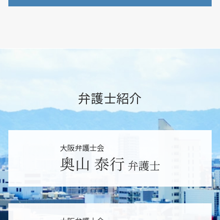
損害賠償請求 弁護士
労働問題 パワハラ 弁護士
遺言書 無効
個人再生 流れ
不当解雇 弁護士
大阪市 遺言 弁護士
限定承認 流れ
当て逃げされた 駐車場
労働問題 慰謝料
堺市 雇い止め
相続人以外 不動産
民事事件 流れ
労働問題 相談
大阪市 セクハラ 相談
相続放棄とは
損害賠償請求 慰謝料
訴訟 弁護士
吹田市 不当解雇
相続 誰に相談
離婚問題 相談
労働問題 弁護士
堺市 パワハラ 相談
遺言書 公正証書 効力
交通事故 物損事故
労働問題 長時間労働
吹田市 相続調査
相続人 認知症
民事事件 弁護士
職場 ハラスメント
東大阪市 遺産分割
弁護士紹介
相続人以外 生前贈与
損害賠償請求 放棄
労働問題 退職勧告
吹田市 未払い残業代請求
遺留分 時効
債権回収 弁護士
休日出勤 拒否
東大阪市 労働問題
相続人以外 遺産
個人破産 法人
労働問題 会社側 弁護士
堺市 相続調査
遺言 弁護士
民事事件 刑事事件 違い
吹田市 遺産分割
相続 代行
大阪弁護士会
債権回収 調停
東大阪市 遺言 弁護士
相続人以外 第三者
奥山 泰行
不貞行為 慰謝料
弁護士
堺市 不当解雇
遺言書 遺留分
民事事件 種類
大阪市 訴訟
損害賠償請求 法律
吹田市 パワハラ 相談
交通事故 弁護士特約
堺市 遺言 弁護士
離婚問題 弁護士
大阪市 労働問題