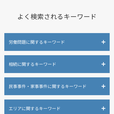
よく検索されるキーワード
労働問題に関するキーワード
労働問題 非正規雇用
相続に関するキーワード
労働問題 パート
労働問題 訴え
不当解雇 調停
相続 争い
不当解雇 賠償金
民事事件・家事事件に関するキーワード
相続人以外 贈与
労働問題 刑事訴訟
遺言 争い
未払い残業代請求 され たら
相続人 連絡 取れない
個人再生 弁護士
労働問題 相談先
相続調査 弁護士費用
エリアに関するキーワード
債権回収 弁護士法
退職金 未払い
限定承認 弁護士