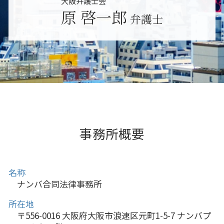
大阪弁護士会
大阪市 不当解雇
原 啓一郎
弁護士
東大阪市 雇い止め
大阪市 遺産分割
事務所概要
名称
ナンバ合同法律事務所
所在地
〒556-0016 大阪府大阪市浪速区元町1-5-7 ナンバプ